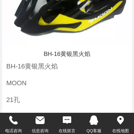
BH-16黄银黑火焰
BH-16黄银黑火焰
MOON
21孔
275G
电话咨询
信息咨询
在线留言
QQ客服
在线地图
帽壳（进口PC） 帽体（进口EPS）