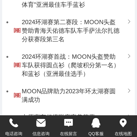
体育”亚洲最佳车手蓝衫
2024环湖赛第二赛段：MOON头盔
赞助青海天佑德车队车手萨法尔扎德
分获赛段第三名
2024环湖赛首战：MOON头盔赞助
车队获得圆点衫（爬坡积分第一名）
和蓝衫（亚洲最佳选手）
MOON品牌助力2023年环太湖赛圆
满成功
中原赛车超级联赛完美落幕，
KUUVI（可为）品牌赞助车手王兴源
再次夺冠！
电话咨询
信息咨询
在线留言
QQ客服
在线地图